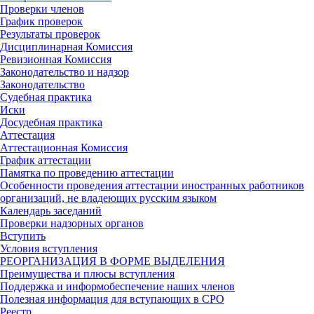
Проверки членов
График проверок
Результаты проверок
Дисциплинарная Комиссия
Ревизионная Комиссия
Законодательство и надзор
Законодательство
Судебная практика
Иски
Досудебная практика
Аттестация
Аттестационная Комиссия
График аттестации
Памятка по проведению аттестации
Особенности проведения аттестации иностранных работников
организаций, не владеющих русским языком
Календарь заседаний
Проверки надзорных органов
Вступить
Условия вступления
РЕОРГАНИЗАЦИЯ В ФОРМЕ ВЫДЕЛЕНИЯ
Преимущества и плюсы вступления
Поддержка и информобеспечение наших членов
Полезная информация для вступающих в СРО
Реестр