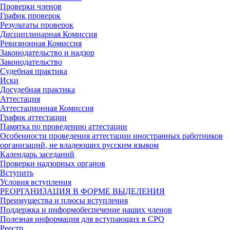
Проверки членов
График проверок
Результаты проверок
Дисциплинарная Комиссия
Ревизионная Комиссия
Законодательство и надзор
Законодательство
Судебная практика
Иски
Досудебная практика
Аттестация
Аттестационная Комиссия
График аттестации
Памятка по проведению аттестации
Особенности проведения аттестации иностранных работников
организаций, не владеющих русским языком
Календарь заседаний
Проверки надзорных органов
Вступить
Условия вступления
РЕОРГАНИЗАЦИЯ В ФОРМЕ ВЫДЕЛЕНИЯ
Преимущества и плюсы вступления
Поддержка и информобеспечение наших членов
Полезная информация для вступающих в СРО
Реестр