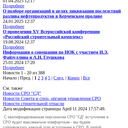
01.04.2025 12:17
Подробнее
О подборе организаций в целях ликвидации последствий
разлива нефтепродуктов в Керченском проливе
24.01.2025 12:37
Подробнее
О проведении XV Всероссийской конференции
«Российский строительный комплекс»
19.08.2024 12:37
Подробнее
Информация о совещании по НОК с участием И.Э.
Файзуллина и А.Н. Глушкова
25.01.2024 17:20
Подробнее
Новости 1 - 20 из 388
Начало | Пред. |
1
2
3
4
5
|
След.
|
Конец
|
Все
См. также
Новости СРО "СД"
Новости Совета и спец. органов управления СРО
Новости строительной отрасли
Дата модификации страницы April 11 2024 17:57:49.
C квалифицированным персоналом СРО "СД" вступление в
СРО будет максимально комфортным - мы будем
сопровождать каждый этап вступления в СРО. В любой