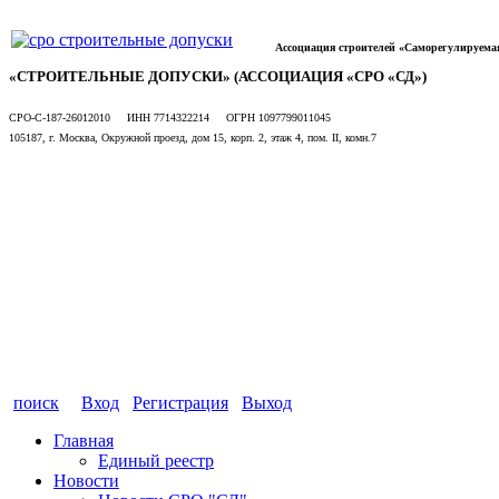
Ассоциация строителей «Саморегулируема
«СТРОИТЕЛЬНЫЕ ДОПУСКИ» (АССОЦИАЦИЯ «СРО «СД»)
СРО-С-187-26012010 ИНН 7714322214 ОГРН 1097799011045
105187, г. Москва, Окружной проезд, дом 15, корп. 2, этаж 4, пом. II, комн.7
поиск
Вход
Регистрация
Выход
Главная
Единый реестр
Новости